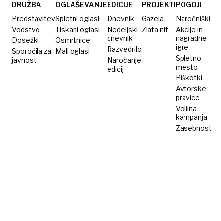
zakaj je
DRUŽBA
OGLAŠEVANJE
EDICIJE
PROJEKTI
POGOJI
v resnici
Predstavitev
Spletni oglasi
Dnevnik
Gazela
Naročniški
tam?
Vodstvo
Tiskani oglasi
Nedeljski
Zlata nit
Akcije in
dnevnik
nagradne
Dosežki
Osmrtnice
igre
Razvedrilo
Sporočila za
Mali oglasi
Spletno
javnost
Naročanje
mesto
edicij
Piškotki
Avtorske
pravice
Volilna
kampanja
Zasebnost