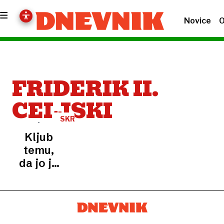
Novice
O
FRIDERIK II.
CELJSKI
SKRIVNOSTNA
SLOVENIJA
Kljub
temu,
da jo je
sodišče
oprostilo,
sta jo
utopila