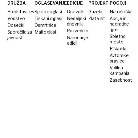
v čebru
DRUŽBA
OGLAŠEVANJE
EDICIJE
PROJEKTI
POGOJI
vode
Predstavitev
Spletni oglasi
Dnevnik
Gazela
Naročniški
Vodstvo
Tiskani oglasi
Nedeljski
Zlata nit
Akcije in
dnevnik
nagradne
Dosežki
Osmrtnice
igre
Razvedrilo
Sporočila za
Mali oglasi
Spletno
javnost
Naročanje
mesto
edicij
Piškotki
Avtorske
pravice
Volilna
kampanja
Zasebnost