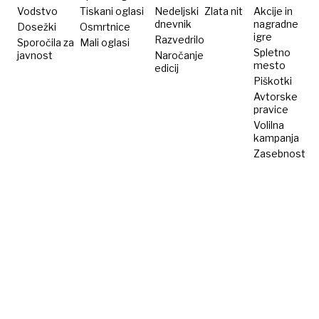
Vodstvo
Tiskani oglasi
Nedeljski
Zlata nit
Akcije in
dnevnik
nagradne
Dosežki
Osmrtnice
igre
Razvedrilo
Sporočila za
Mali oglasi
Spletno
javnost
Naročanje
mesto
edicij
Piškotki
Avtorske
pravice
Volilna
kampanja
Zasebnost