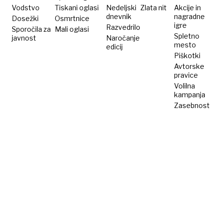
DNK
Vodstvo
Tiskani oglasi
Nedeljski
Zlata nit
Akcije in
dnevnik
nagradne
Dosežki
Osmrtnice
igre
Razvedrilo
Sporočila za
Mali oglasi
Spletno
javnost
Naročanje
mesto
edicij
Piškotki
Avtorske
pravice
Volilna
kampanja
Zasebnost