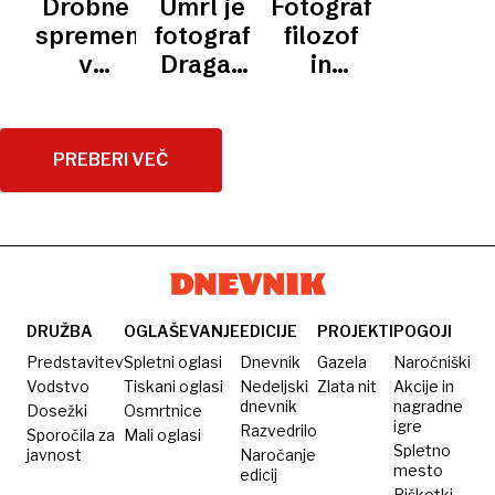
Drobne
Umrl je
Fotograf,
za 16 let
spremembe
fotograf
filozof
v zapor
v
Dragan
in
zaradi
strukturi
Arrigler
iskalec
veleizdaje
svetlobe
lepote
PREBERI VEČ
DRUŽBA
OGLAŠEVANJE
EDICIJE
PROJEKTI
POGOJI
Predstavitev
Spletni oglasi
Dnevnik
Gazela
Naročniški
Vodstvo
Tiskani oglasi
Nedeljski
Zlata nit
Akcije in
dnevnik
nagradne
Dosežki
Osmrtnice
igre
Razvedrilo
Sporočila za
Mali oglasi
Spletno
javnost
Naročanje
mesto
edicij
Piškotki