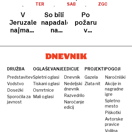
vodi
plenicah
na
zavrnila
so
po
TERORISTIČNI
SABOTAŽA
ZGOŠA
njegov
in vse
volitve
NAPAD
vse
prinašali
smrtonosni
V
So bili
Po
sin
posnela
ugovore
kar v
eksploziji
Jeruzalemu
napadalci
požaru
SDS in
vrečkah!«
blizu
najmanj
na
v
Logarjevih
Rdeče
šest
Severni
Begunjah
Demokratov
trdnjave
mrtvih,
tok
krajani
napadalca
povezani
zahtevajo
ubili
z
ukrepe
ukrajinskim
DRUŽBA
OGLAŠEVANJE
EDICIJE
PROJEKTI
POGOJI
političnim
Predstavitev
Spletni oglasi
Dnevnik
Gazela
Naročniški
vrhom?
Vodstvo
Tiskani oglasi
Nedeljski
Zlata nit
Akcije in
dnevnik
nagradne
Dosežki
Osmrtnice
igre
Razvedrilo
Sporočila za
Mali oglasi
Spletno
javnost
Naročanje
mesto
edicij
Piškotki
Avtorske
pravice
Volilna