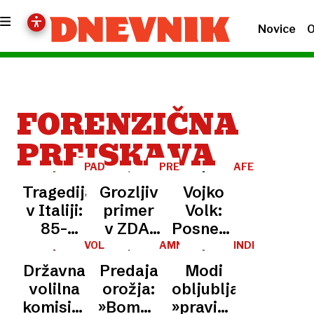
Novice
O
FORENZIČNA
PREISKAVA
PADOVA
PRETRESLJIVO
AFERA
BLACK
Tragedija
Grozljiv
Vojko
CUBE
v Italiji:
primer
Volk:
85-
v ZDA:
Posnetki
letnik
varuška
so bili
VOLITVE
AMNESTIJA
INDIJA
2026
umrl na
spolno
manipulacija
Državna
Predaja
Modi
gradbišču,
zlorabila
za
volilna
orožja:
obljublja
ki ga
fantka v
vplivanje
komisija
»Bombe
»pravico«