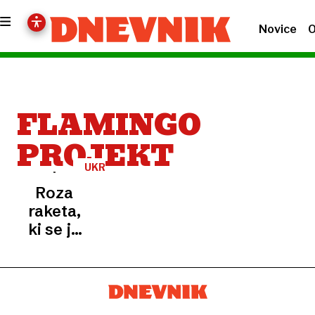
Novice
O
FLAMINGO
PROJEKT
UKRAJINA
Roza
raketa,
ki se je
Putin
boji:
polna
eksploziva