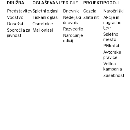
lahko
DRUŽBA
OGLAŠEVANJE
EDICIJE
PROJEKTI
POGOJI
leti
Predstavitev
Spletni oglasi
Dnevnik
Gazela
Naročniški
3000
Vodstvo
Tiskani oglasi
Nedeljski
Zlata nit
Akcije in
dnevnik
nagradne
Dosežki
kilometrov
Osmrtnice
igre
Razvedrilo
Sporočila za
Mali oglasi
daleč
Spletno
javnost
Naročanje
mesto
edicij
Piškotki
Avtorske
pravice
Volilna
kampanja
Zasebnost