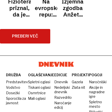
Fizioterapevt
Na
Izjemna
svobode
pogost
domu
samoplačniške
očitke
tiha
priznal,
evropskem
zgodba
gibanja
spalni
alternativne
zavrača
epidemija,
da je
repu:
Anžeta
položaj
terapije
o kateri
poljubil
Fizioterapevti
in Eneja:
ženske
bradavico
v
od
ne
pacientke.
javnem
invalidskega
PREBERI VEČ
govorijo
Bil je
zdravstvu
vozička
oproščen
premalo
do
dostopni
evropskega
srebra
DRUŽBA
OGLAŠEVANJE
EDICIJE
PROJEKTI
POGOJI
Predstavitev
Spletni oglasi
Dnevnik
Gazela
Naročniški
Vodstvo
Tiskani oglasi
Nedeljski
Zlata nit
Akcije in
dnevnik
nagradne
Dosežki
Osmrtnice
igre
Razvedrilo
Sporočila za
Mali oglasi
Spletno
javnost
Naročanje
mesto
edicij
Piškotki