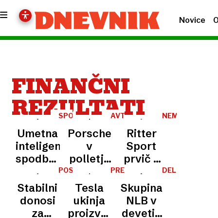
Novice
O
FINANČNI
REZULTATI
SPOMINSKI
AVTOINDUSTRIJA
NEMČIJA
ČIPI
Umetna
Porsche
Ritter
inteligenca
v
Sport
spodbudila
polletju
prvič v
ekstremni
kljub
110 letih
POSEL
PRESTRUKTURIRANJE
DELNI
REZULTATI
skok
težavam
v
Stabilni
Tesla
Skupina
Samsungovega
z rastjo
odpuščanja
donosi
ukinja
NLB v
dobička
dobička
za
proizvodnjo
devetih