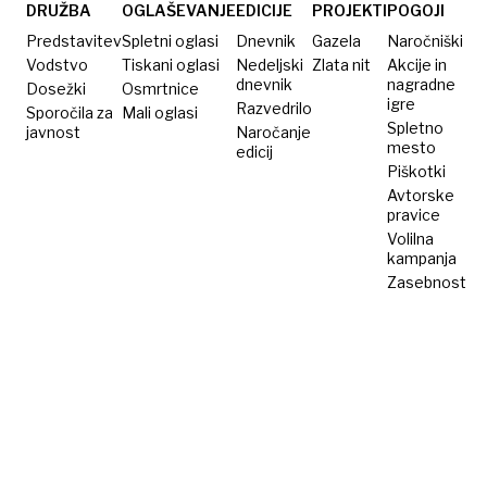
blizu 70
DRUŽBA
OGLAŠEVANJE
EDICIJE
PROJEKTI
POGOJI
m
Predstavitev
Spletni oglasi
Dnevnik
Gazela
Naročniški
Vodstvo
Tiskani oglasi
Nedeljski
Zlata nit
Akcije in
dnevnik
nagradne
Dosežki
Osmrtnice
igre
Razvedrilo
Sporočila za
Mali oglasi
Spletno
javnost
Naročanje
mesto
edicij
Piškotki
Avtorske
pravice
Volilna
kampanja
Zasebnost