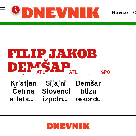
Novice
O
FILIP JAKOB
DEMŠAR
ATLETIKA
ATLETIKA
ŠPORT
Kristjan
Sijajni
Demšar
Čeh na
Slovenci
blizu
atletskem
izpolnili
rekordu
pokalu
visok
v
cilj
Mariboru
znova