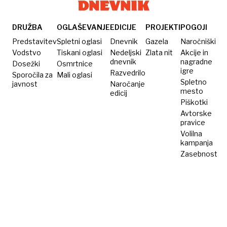
ima
alkoholni
sindrom
DRUŽBA
OGLAŠEVANJE
EDICIJE
PROJEKTI
POGOJI
vsak 50.
Predstavitev
Spletni oglasi
Dnevnik
Gazela
Naročniški
dojenček
Vodstvo
Tiskani oglasi
Nedeljski
Zlata nit
Akcije in
dnevnik
nagradne
Dosežki
Osmrtnice
igre
Razvedrilo
Sporočila za
Mali oglasi
Spletno
javnost
Naročanje
mesto
edicij
Piškotki
Avtorske
pravice
Volilna
kampanja
Zasebnost