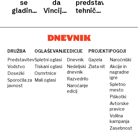
se
da
predstavili
gladina
Vincijev
tehnične
morja
leseni
poklice
ekstremno
samonosni
dvignila,
most
bi
Koper
DRUŽBA
OGLAŠEVANJE
EDICIJE
PROJEKTI
POGOJI
postal
Predstavitev
Spletni oglasi
Dnevnik
Gazela
Naročniški
otok"
Vodstvo
Tiskani oglasi
Nedeljski
Zlata nit
Akcije in
dnevnik
nagradne
Dosežki
Osmrtnice
igre
Razvedrilo
Sporočila za
Mali oglasi
Spletno
javnost
Naročanje
mesto
edicij
Piškotki
Avtorske
pravice
Volilna
kampanja
Zasebnost