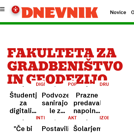
Novice
O
FAKULTETA ZA
GRADBENIŠTVO
IN GEODEZIJO
DIGITALIZACIJA
POPLAVE
DRUŽBA
ŠTUDIJA
Študentje
Podvoze
Prazne
za
sanirajo
predavalnice
digitalizacijo
le z
napolnili
učnih
začasnimi
radovedni
INTERVJU
AKTIVNE
IZOBRAŽEVANJ
POČITNICE
gradiv
rešitvami
učenci
"Če bi
Postavili
Šolarjem