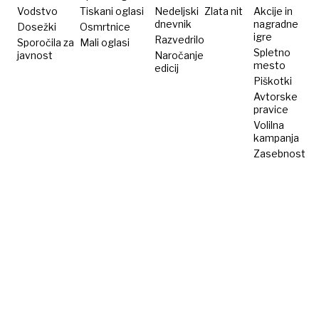
zdravniku
Vodstvo
Tiskani oglasi
Nedeljski
Zlata nit
Akcije in
dnevnik
nagradne
Dosežki
Osmrtnice
igre
Razvedrilo
Sporočila za
Mali oglasi
Spletno
javnost
Naročanje
mesto
edicij
Piškotki
Avtorske
pravice
Volilna
kampanja
Zasebnost