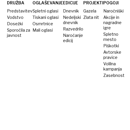
tudi vaš
DRUŽBA
OGLAŠEVANJE
EDICIJE
PROJEKTI
POGOJI
avto
Predstavitev
Spletni oglasi
Dnevnik
Gazela
Naročniški
med
Vodstvo
Tiskani oglasi
Nedeljski
Zlata nit
Akcije in
dnevnik
nagradne
Dosežki
njimi
Osmrtnice
igre
Razvedrilo
Sporočila za
Mali oglasi
Spletno
javnost
Naročanje
mesto
edicij
Piškotki
Avtorske
pravice
Volilna
kampanja
Zasebnost