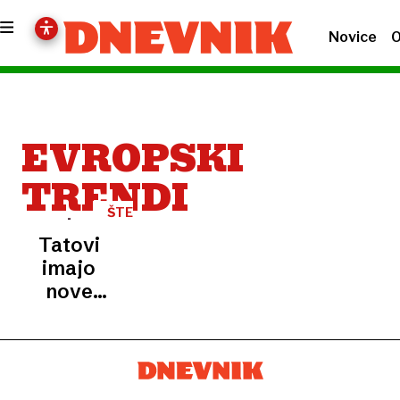
Novice
O
EVROPSKI
TRENDI
ŠTEVILKE
Tatovi
imajo
nove
najljubše
tarče.
Preverite,
ali je