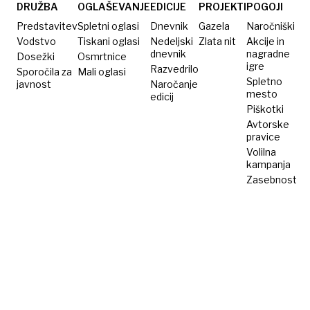
Luksemburga
DRUŽBA
OGLAŠEVANJE
EDICIJE
PROJEKTI
POGOJI
Predstavitev
Spletni oglasi
Dnevnik
Gazela
Naročniški
Vodstvo
Tiskani oglasi
Nedeljski
Zlata nit
Akcije in
dnevnik
nagradne
Dosežki
Osmrtnice
igre
Razvedrilo
Sporočila za
Mali oglasi
Spletno
javnost
Naročanje
mesto
edicij
Piškotki
Avtorske
pravice
Volilna
kampanja
Zasebnost