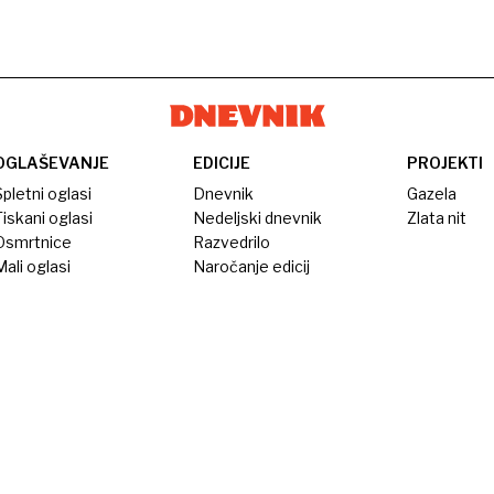
OGLAŠEVANJE
EDICIJE
PROJEKTI
pletni oglasi
Dnevnik
Gazela
iskani oglasi
Nedeljski dnevnik
Zlata nit
Osmrtnice
Razvedrilo
ali oglasi
Naročanje edicij