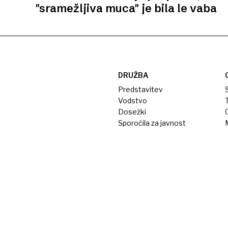
"sramežljiva muca" je bila le vaba
DRUŽBA
Predstavitev
S
Vodstvo
T
Dosežki
Sporočila za javnost
M