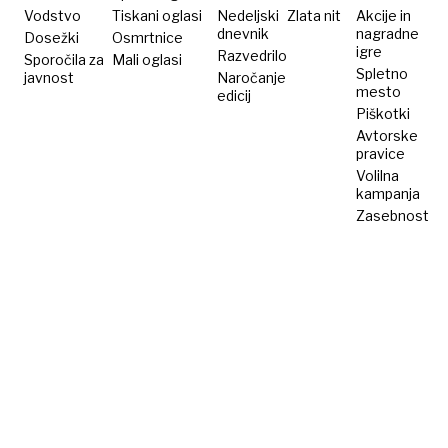
trajanja
Vodstvo
Tiskani oglasi
Nedeljski
Zlata nit
Akcije in
dnevnik
nagradne
Dosežki
Osmrtnice
igre
Razvedrilo
Sporočila za
Mali oglasi
Spletno
javnost
Naročanje
mesto
edicij
Piškotki
Avtorske
pravice
Volilna
kampanja
Zasebnost