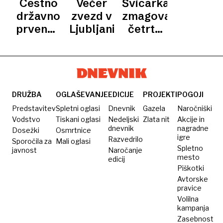
Cestno
Večer
Švicarka
CESTNO
Pogačarja
ustreza
prvakinja
DRŽAVNO
državno
zvezd v
zmagovalka
PRVENSTVO
zakriva
Chloe
prvenstvo
Ljubljani
četrte
SLOVENIJE
slovenske
Dygert
Slovenije:
etape
težave
Zaročenca
na
lovita
ženskem
svoja
Touru
premierna
DRUŽBA
OGLAŠEVANJE
EDICIJE
PROJEKTI
POGOJI
naslova
Predstavitev
Spletni oglasi
Dnevnik
Gazela
Naročniški
Vodstvo
Tiskani oglasi
Nedeljski
Zlata nit
Akcije in
dnevnik
nagradne
Dosežki
Osmrtnice
igre
Razvedrilo
Sporočila za
Mali oglasi
Spletno
javnost
Naročanje
mesto
edicij
Piškotki
Avtorske
pravice
Volilna
kampanja
Zasebnost