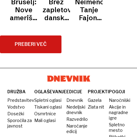
Bruselj:
Brez
Neimenovanje
migrantov
proizvodnje
proizvodnje
domačo
junija
zračni
Nove
zapletov:
Tanje
javnost
ostala
prostor
ameriške
danska
Fajon:
ob
6,3-
EU na
carine v
predstavnica
partikularni
navalu
odstotna
pogovor
skladu z
za Sahel
interesi
migrantov
poklicala
dogovorom
čez
Janševih
PREBERI VEČ
v
ruskega
z EU
prvo
prevladali
Španiji
odpravnika
oviro
nad
poslov
državnimi
DRUŽBA
OGLAŠEVANJE
EDICIJE
PROJEKTI
POGOJI
Predstavitev
Spletni oglasi
Dnevnik
Gazela
Naročniški
Vodstvo
Tiskani oglasi
Nedeljski
Zlata nit
Akcije in
dnevnik
nagradne
Dosežki
Osmrtnice
igre
Razvedrilo
Sporočila za
Mali oglasi
Spletno
javnost
Naročanje
mesto
edicij
Piškotki