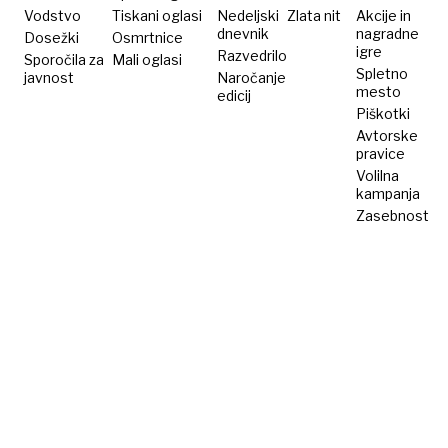
Vodstvo
Tiskani oglasi
Nedeljski
Zlata nit
Akcije in
dnevnik
nagradne
Dosežki
Osmrtnice
igre
Razvedrilo
Sporočila za
Mali oglasi
Spletno
javnost
Naročanje
mesto
edicij
Piškotki
Avtorske
pravice
Volilna
kampanja
Zasebnost