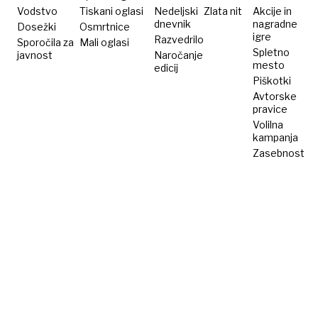
večinoma
Vodstvo
Tiskani oglasi
Nedeljski
Zlata nit
Akcije in
dnevnik
nagradne
Dosežki
žensk
Osmrtnice
igre
Razvedrilo
Sporočila za
Mali oglasi
Spletno
javnost
Naročanje
mesto
edicij
Piškotki
Avtorske
pravice
Volilna
kampanja
Zasebnost