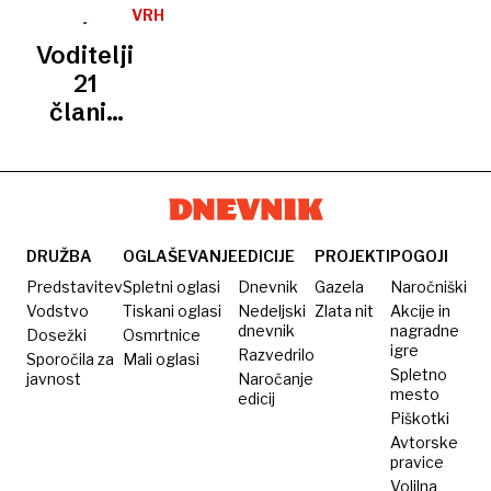
zaprl
ne
Erdoganom
odpravi
konec
VRH
Hormuško
prevzema
UNIJE
o
sankcij
vojne
Voditelji
ožino
nihče
Bližnjem
na
proti
21
vzhodu
iransko
Iranu
članic
in
nafto
EU za
krepitvi
usklajeno
gospodarskega
ukrepanje
sodelovanja
za
zajezitev
DRUŽBA
OGLAŠEVANJE
EDICIJE
PROJEKTI
POGOJI
cen
Predstavitev
Spletni oglasi
Dnevnik
Gazela
Naročniški
energentov
Vodstvo
Tiskani oglasi
Nedeljski
Zlata nit
Akcije in
dnevnik
nagradne
Dosežki
Osmrtnice
igre
Razvedrilo
Sporočila za
Mali oglasi
Spletno
javnost
Naročanje
mesto
edicij
Piškotki
Avtorske
pravice
Volilna