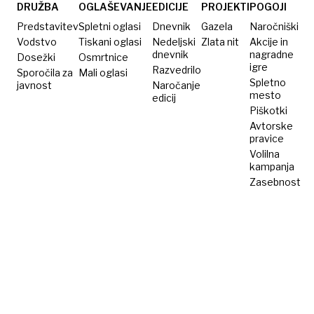
linijo
DRUŽBA
OGLAŠEVANJE
EDICIJE
PROJEKTI
POGOJI
Hormuške
Predstavitev
Spletni oglasi
Dnevnik
Gazela
Naročniški
ožine
Vodstvo
Tiskani oglasi
Nedeljski
Zlata nit
Akcije in
dnevnik
nagradne
Dosežki
Osmrtnice
igre
Razvedrilo
Sporočila za
Mali oglasi
Spletno
javnost
Naročanje
mesto
edicij
Piškotki
Avtorske
pravice
Volilna
kampanja
Zasebnost