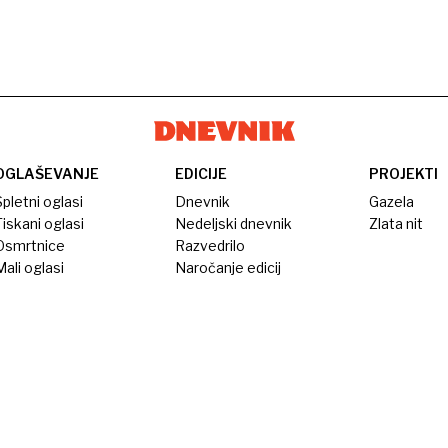
OGLAŠEVANJE
EDICIJE
PROJEKTI
pletni oglasi
Dnevnik
Gazela
iskani oglasi
Nedeljski dnevnik
Zlata nit
Osmrtnice
Razvedrilo
ali oglasi
Naročanje edicij