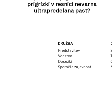
prigrizki v resnici nevarna
ultrapredelana past?
DRUŽBA
Predstavitev
S
Vodstvo
T
Dosežki
Sporočila za javnost
M