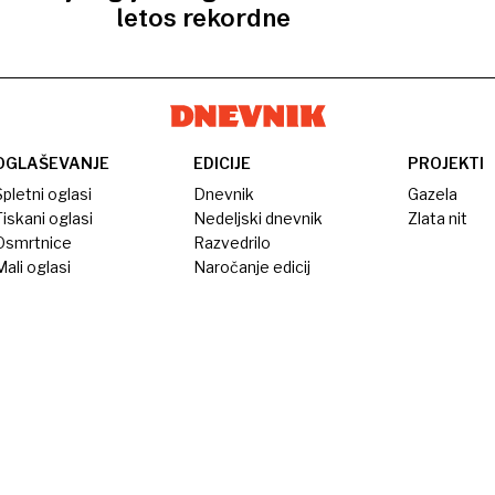
letos rekordne
OGLAŠEVANJE
EDICIJE
PROJEKTI
pletni oglasi
Dnevnik
Gazela
iskani oglasi
Nedeljski dnevnik
Zlata nit
Osmrtnice
Razvedrilo
ali oglasi
Naročanje edicij