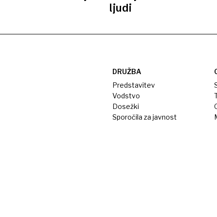
ljudi
DRUŽBA
Predstavitev
S
Vodstvo
T
Dosežki
Sporočila za javnost
M