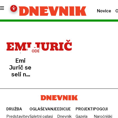
Novice
O
EMI JURIČ
ODBOJKA
Emi
Jurič se
seli na
univerzo
Marquette
DRUŽBA
OGLAŠEVANJE
EDICIJE
PROJEKTI
POGOJI
Predstavitev
Spletni oglasi
Dnevnik
Gazela
Naročniški