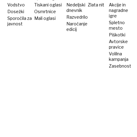
Vodstvo
Tiskani oglasi
Nedeljski
Zlata nit
Akcije in
dnevnik
nagradne
Dosežki
Osmrtnice
igre
Razvedrilo
Sporočila za
Mali oglasi
Spletno
javnost
Naročanje
mesto
edicij
Piškotki
Avtorske
pravice
Volilna
kampanja
Zasebnost