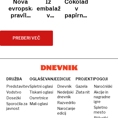
Nova
Iz
Čokoladice
varnosti
narasle
dezodorant
krat več
embalažo?
evropska
embalaže
v
pri nas
mikroplastike
Morda
pravila
v
papirnatem
priljubljene
kot v
pa!
o
reciklirane
ovoju
znamke
plastenkah
embalaži
robčke
namesto
tiho
v
PREBERI VEČ
»shujšal«
plastiki
DRUŽBA
OGLAŠEVANJE
EDICIJE
PROJEKTI
POGOJI
Predstavitev
Spletni oglasi
Dnevnik
Gazela
Naročniški
Vodstvo
Tiskani oglasi
Nedeljski
Zlata nit
Akcije in
dnevnik
nagradne
Dosežki
Osmrtnice
igre
Razvedrilo
Sporočila za
Mali oglasi
Spletno
javnost
Naročanje
mesto
edicij
Piškotki