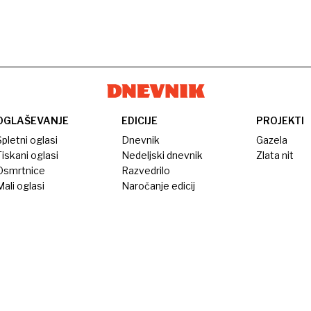
OGLAŠEVANJE
EDICIJE
PROJEKTI
pletni oglasi
Dnevnik
Gazela
iskani oglasi
Nedeljski dnevnik
Zlata nit
Osmrtnice
Razvedrilo
ali oglasi
Naročanje edicij