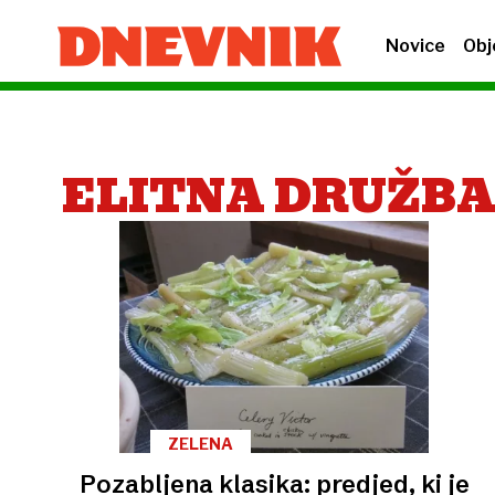
Novice
Obj
ELITNA DRUŽB
ZELENA
Pozabljena klasika: predjed, ki je