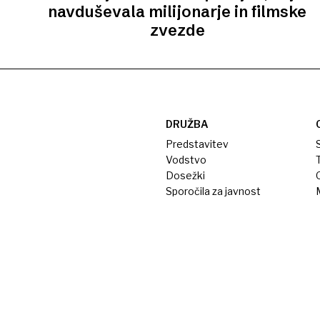
navduševala milijonarje in filmske
zvezde
DRUŽBA
Predstavitev
S
Vodstvo
T
Dosežki
Sporočila za javnost
M