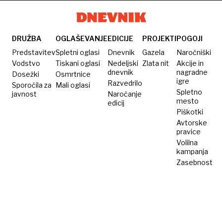
med
dolarjev
njegove
javilo se
seboj«
za
partnerice
je osem
ubitega
Slovencev
DRUŽBA
OGLAŠEVANJE
EDICIJE
PROJEKTI
POGOJI
vojaka
Predstavitev
Spletni oglasi
Dnevnik
Gazela
Naročniški
Vodstvo
Tiskani oglasi
Nedeljski
Zlata nit
Akcije in
dnevnik
nagradne
Dosežki
Osmrtnice
igre
Razvedrilo
Sporočila za
Mali oglasi
Spletno
javnost
Naročanje
mesto
edicij
Piškotki
Avtorske
pravice
Volilna
kampanja
Zasebnost