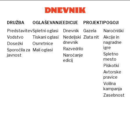
bogata
2028
milijonov
visoka
slovenske
»Stisnilo
za to«
evrov
cena
plače za
me je v
izdelka
100
želodcu«
DRUŽBA
OGLAŠEVANJE
EDICIJE
PROJEKTI
POGOJI
ni ovira,
mililitrov
Predstavitev
Spletni oglasi
Dnevnik
Gazela
Naročniški
ampak
parfuma
Vodstvo
Tiskani oglasi
Nedeljski
Zlata nit
Akcije in
dnevnik
nagradne
Dosežki
največja
Osmrtnice
igre
Razvedrilo
Sporočila za
Mali oglasi
privlačnost
Spletno
javnost
Naročanje
mesto
edicij
Piškotki
Avtorske
pravice
Volilna
kampanja
Zasebnost