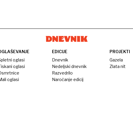
OGLAŠEVANJE
EDICIJE
PROJEKTI
pletni oglasi
Dnevnik
Gazela
iskani oglasi
Nedeljski dnevnik
Zlata nit
Osmrtnice
Razvedrilo
ali oglasi
Naročanje edicij