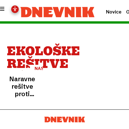
Novice
O
EKOLOŠKE
REŠITVE
NASVET
Naravne
rešitve
proti
pajkom:
dve
sestavini,
ki ju