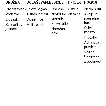
verjetno
DRUŽBA
OGLAŠEVANJE
EDICIJE
PROJEKTI
POGOJI
že
Predstavitev
Spletni oglasi
Dnevnik
Gazela
Naročniški
imate
Vodstvo
Tiskani oglasi
Nedeljski
Zlata nit
Akcije in
dnevnik
nagradne
Dosežki
doma
Osmrtnice
igre
Razvedrilo
Sporočila za
Mali oglasi
Spletno
javnost
Naročanje
mesto
edicij
Piškotki
Avtorske
pravice
Volilna
kampanja
Zasebnost