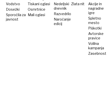
visoka
Vodstvo
Tiskani oglasi
Nedeljski
Zlata nit
Akcije in
dnevnik
nagradne
Dosežki
Osmrtnice
igre
Razvedrilo
Sporočila za
Mali oglasi
Spletno
javnost
Naročanje
mesto
edicij
Piškotki
Avtorske
pravice
Volilna
kampanja
Zasebnost