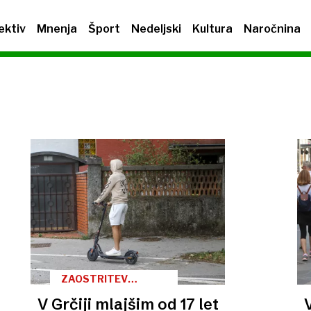
ektiv
Mnenja
Šport
Nedeljski
Kultura
Naročnina
ZAOSTRITEV
UKREPOV
V Grčiji mlajšim od 17 let