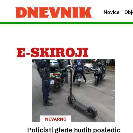
Novice
Obj
E-SKIROJI
NEVARNO
Policisti glede hudih posledic