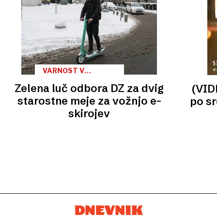
VARNOST V
PROMETU
Zelena luč odbora DZ za dvig
(VID
starostne meje za vožnjo e-
po sr
skirojev