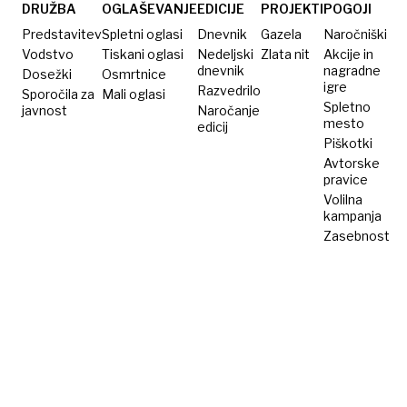
možnosti?
DRUŽBA
OGLAŠEVANJE
EDICIJE
PROJEKTI
POGOJI
Predstavitev
Spletni oglasi
Dnevnik
Gazela
Naročniški
Vodstvo
Tiskani oglasi
Nedeljski
Zlata nit
Akcije in
dnevnik
nagradne
Dosežki
Osmrtnice
igre
Razvedrilo
Sporočila za
Mali oglasi
Spletno
javnost
Naročanje
mesto
edicij
Piškotki
Avtorske
pravice
Volilna
kampanja
Zasebnost