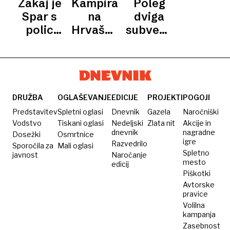
Zakaj je
Kampiranje
Poleg
KAMPIRANJE
na 2,5
višje
višje. Za
Spar s
na
dviga
odstotka
parkirnine
koliko?
polic
Hrvaškem
subvencije
umaknil
letos
in
izdelke
dražje
prenove
štirih
sistema
znanih
študentskih
blagovnih
bonov
DRUŽBA
OGLAŠEVANJE
EDICIJE
PROJEKTI
POGOJI
znamk?
tudi v
Predstavitev
Spletni oglasi
Dnevnik
Gazela
Naročniški
poostren
Vodstvo
Tiskani oglasi
Nedeljski
Zlata nit
Akcije in
dnevnik
nagradne
Dosežki
Osmrtnice
nadzor
igre
Razvedrilo
Sporočila za
Mali oglasi
ponudnikov
Spletno
javnost
Naročanje
mesto
edicij
Piškotki
Avtorske
pravice
Volilna
kampanja
Zasebnost