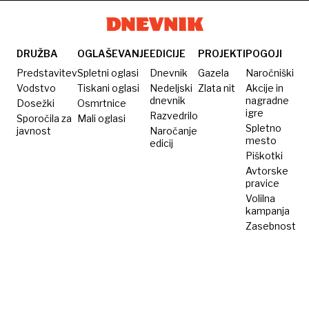
mater
eno
verjetnosti
huje
je šlo za
ranil
človeško
DRUŽBA
OGLAŠEVANJE
EDICIJE
PROJEKTI
POGOJI
napako
Predstavitev
Spletni oglasi
Dnevnik
Gazela
Naročniški
Vodstvo
Tiskani oglasi
Nedeljski
Zlata nit
Akcije in
dnevnik
nagradne
Dosežki
Osmrtnice
igre
Razvedrilo
Sporočila za
Mali oglasi
Spletno
javnost
Naročanje
mesto
edicij
Piškotki
Avtorske
pravice
Volilna
kampanja
Zasebnost