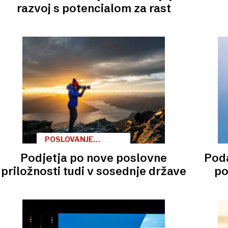
NOTRANJSKE REGIJE
razvoj s potencialom za rast
POSLOVANJE
FINALISTOV
Podjetja po nove poslovne
Poda
PODRAVSKO-
POMURSKE REGIJE
priložnosti tudi v sosednje države
po