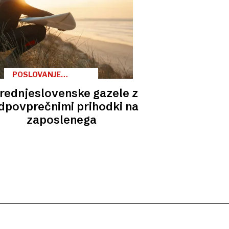
POSLOVANJE
FINALISTOV
rednjeslovenske gazele z
OSREDNJESLOVENSKE
REGIJE
dpovprečnimi prihodki na
zaposlenega