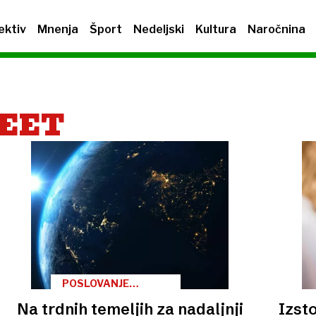
ektiv
Mnenja
Šport
Nedeljski
Kultura
Naročnina
REET
POSLOVANJE
FINALISTOV
Na trdnih temeljih za nadaljnji
Izsto
PRIMORSKO-