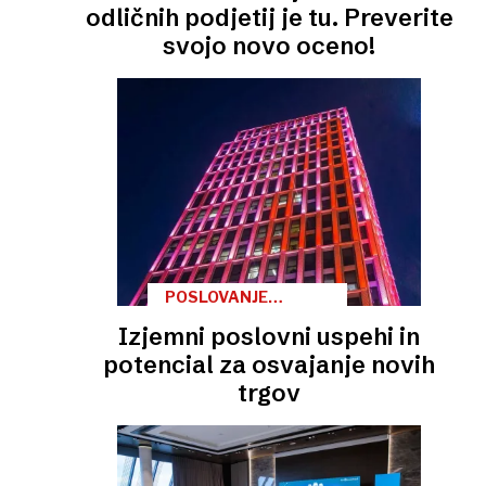
odličnih podjetij je tu. Preverite
svojo novo oceno!
POSLOVANJE
FINALISTOV
Izjemni poslovni uspehi in
DOLENJSKO-
POSAVSKE REGIJE
potencial za osvajanje novih
trgov