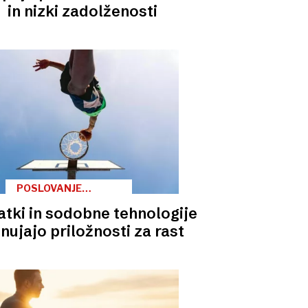
ZASAVSKE REGIJE
in nizki zadolženosti
POSLOVANJE
FINALISTOV
tki in sodobne tehnologije
OSREDNJESLOVENSKE
REGIJE
nujajo priložnosti za rast