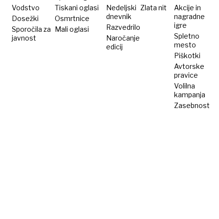
tudi
Vodstvo
Tiskani oglasi
Nedeljski
Zlata nit
Akcije in
dnevnik
nagradne
Dosežki
deček
Osmrtnice
igre
Razvedrilo
Sporočila za
Mali oglasi
Spletno
javnost
Naročanje
mesto
edicij
Piškotki
Avtorske
pravice
Volilna
kampanja
Zasebnost