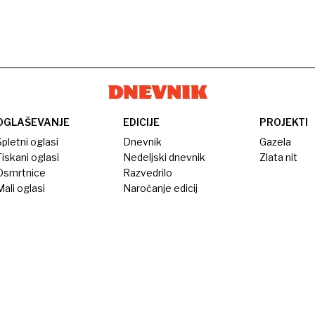
OGLAŠEVANJE
EDICIJE
PROJEKTI
pletni oglasi
Dnevnik
Gazela
iskani oglasi
Nedeljski dnevnik
Zlata nit
Osmrtnice
Razvedrilo
ali oglasi
Naročanje edicij