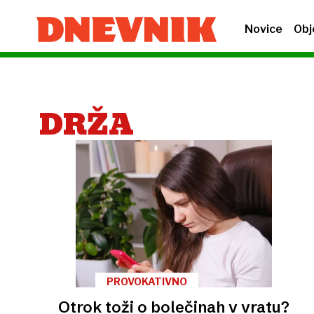
Novice
Obj
DRŽA
PROVOKATIVNO
Otrok toži o bolečinah v vratu?