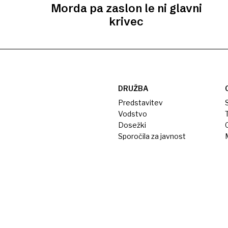
Morda pa zaslon le ni glavni
krivec
DRUŽBA
Predstavitev
S
Vodstvo
T
Dosežki
Sporočila za javnost
M