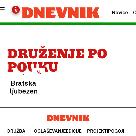
Novice
O
DRUŽENJE PO
POUKU
N.
N.
Bratska
ljubezen
DRUŽBA
OGLAŠEVANJE
EDICIJE
PROJEKTI
POGOJI