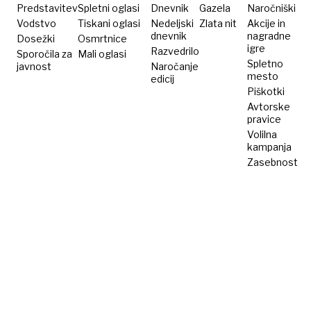
Predstavitev
Spletni oglasi
Dnevnik
Gazela
Naročniški
Vodstvo
Tiskani oglasi
Nedeljski
Zlata nit
Akcije in
dnevnik
nagradne
Dosežki
Osmrtnice
igre
Razvedrilo
Sporočila za
Mali oglasi
Spletno
javnost
Naročanje
mesto
edicij
Piškotki
Avtorske
pravice
Volilna
kampanja
Zasebnost