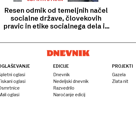
Resen odmik od temeljnih načel
socialne države, človekovih
pravic in etike socialnega dela in
socialnega varstva
OGLAŠEVANJE
EDICIJE
PROJEKTI
pletni oglasi
Dnevnik
Gazela
iskani oglasi
Nedeljski dnevnik
Zlata nit
Osmrtnice
Razvedrilo
ali oglasi
Naročanje edicij