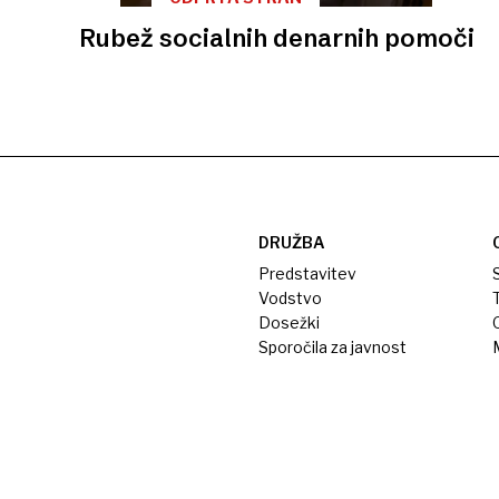
Rubež socialnih denarnih pomoči
DRUŽBA
Predstavitev
S
Vodstvo
T
Dosežki
Sporočila za javnost
M