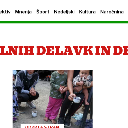
ektiv
Mnenja
Šport
Nedeljski
Kultura
Naročnina
LNIH DELAVK IN 
ODPRTA STRAN