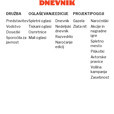
kulturna
delo
dediščina
Ivanu
Bogovčiču
DRUŽBA
OGLAŠEVANJE
EDICIJE
PROJEKTI
POGOJI
Predstavitev
Spletni oglasi
Dnevnik
Gazela
Naročniški
Vodstvo
Tiskani oglasi
Nedeljski
Zlata nit
Akcije in
dnevnik
nagradne
Dosežki
Osmrtnice
igre
Razvedrilo
Sporočila za
Mali oglasi
Spletno
javnost
Naročanje
mesto
edicij
Piškotki
Avtorske
pravice
Volilna
kampanja
Zasebnost