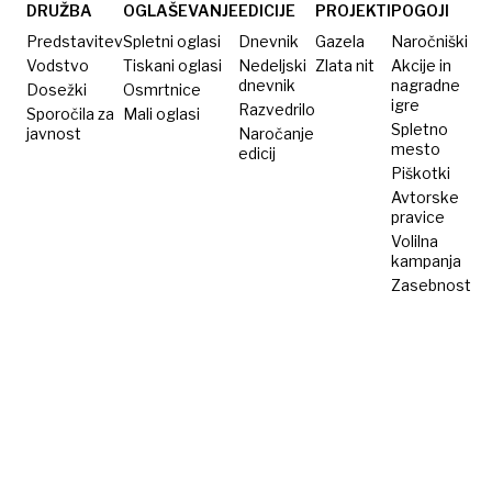
DRUŽBA
OGLAŠEVANJE
EDICIJE
PROJEKTI
POGOJI
Predstavitev
Spletni oglasi
Dnevnik
Gazela
Naročniški
Vodstvo
Tiskani oglasi
Nedeljski
Zlata nit
Akcije in
dnevnik
nagradne
Dosežki
Osmrtnice
igre
Razvedrilo
Sporočila za
Mali oglasi
Spletno
javnost
Naročanje
mesto
edicij
Piškotki
Avtorske
pravice
Volilna
kampanja
Zasebnost