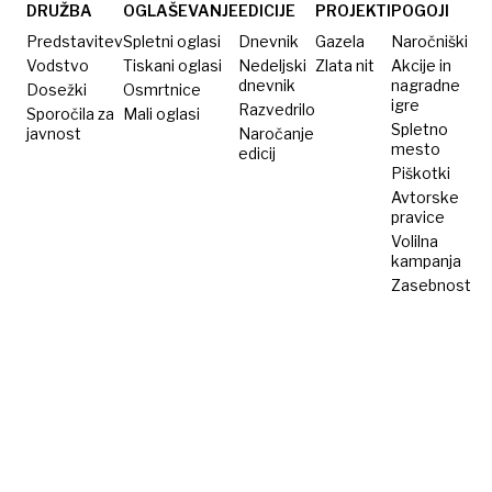
DRUŽBA
OGLAŠEVANJE
EDICIJE
PROJEKTI
POGOJI
Predstavitev
Spletni oglasi
Dnevnik
Gazela
Naročniški
Vodstvo
Tiskani oglasi
Nedeljski
Zlata nit
Akcije in
dnevnik
nagradne
Dosežki
Osmrtnice
igre
Razvedrilo
Sporočila za
Mali oglasi
Spletno
javnost
Naročanje
mesto
edicij
Piškotki
Avtorske
pravice
Volilna
kampanja
Zasebnost