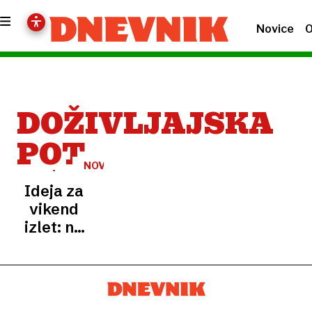
Novice
O
DOŽIVLJAJSKA
POT
NOVA
DOŽIVLJAJSKA
Ideja za
POT
vikend
izlet: na
Pokljuki
čaka
skriti
škratov