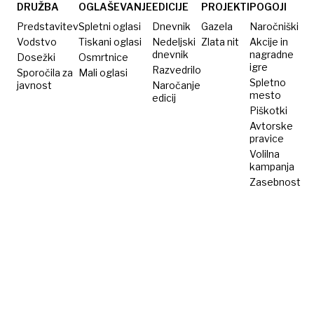
zaklad
DRUŽBA
OGLAŠEVANJE
EDICIJE
PROJEKTI
POGOJI
Predstavitev
Spletni oglasi
Dnevnik
Gazela
Naročniški
Vodstvo
Tiskani oglasi
Nedeljski
Zlata nit
Akcije in
dnevnik
nagradne
Dosežki
Osmrtnice
igre
Razvedrilo
Sporočila za
Mali oglasi
Spletno
javnost
Naročanje
mesto
edicij
Piškotki
Avtorske
pravice
Volilna
kampanja
Zasebnost