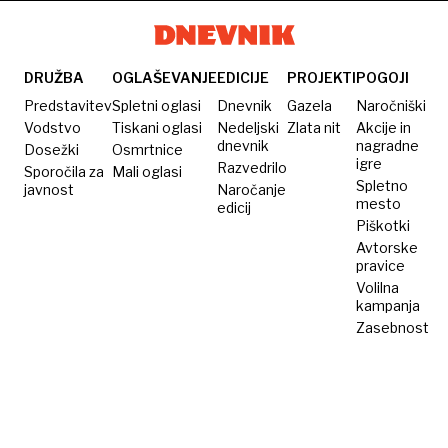
svoje
prepovedali
pravico
do
DRUŽBA
OGLAŠEVANJE
EDICIJE
PROJEKTI
POGOJI
splava
Predstavitev
Spletni oglasi
Dnevnik
Gazela
Naročniški
Vodstvo
Tiskani oglasi
Nedeljski
Zlata nit
Akcije in
dnevnik
nagradne
Dosežki
Osmrtnice
igre
Razvedrilo
Sporočila za
Mali oglasi
Spletno
javnost
Naročanje
mesto
edicij
Piškotki
Avtorske
pravice
Volilna
kampanja
Zasebnost