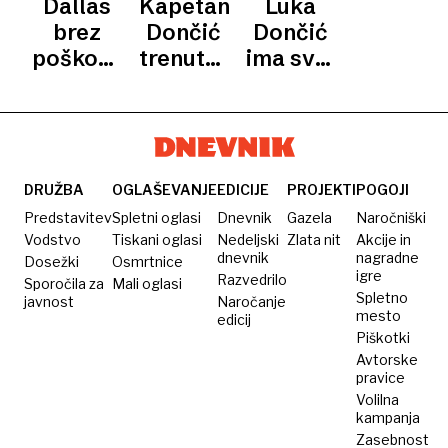
Dallas
Kapetan
Luka
Dončića
rekordnih
brez
Dončić
Dončić
50.000
poškodovanega
trenutno
ima svoj
točk
Dončića
razmišlja
zrezek,
premagal
le o
Lado
Phoenix
reprezentanci
Leskovar
je
plesal z
DRUŽBA
OGLAŠEVANJE
EDICIJE
PROJEKTI
POGOJI
Jovanko,
Predstavitev
Spletni oglasi
Dnevnik
Gazela
Naročniški
Jurij
Vodstvo
Tiskani oglasi
Nedeljski
Zlata nit
Akcije in
dnevnik
nagradne
Dosežki
Osmrtnice
Souček
igre
Razvedrilo
Sporočila za
Mali oglasi
je
Spletno
javnost
Naročanje
ljubitelj
mesto
edicij
Piškotki
cvička
Avtorske
pravice
Volilna
kampanja
Zasebnost