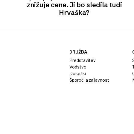
znižuje cene. Ji bo sledila tudi
Hrvaška?
DRUŽBA
Predstavitev
S
Vodstvo
T
Dosežki
Sporočila za javnost
M