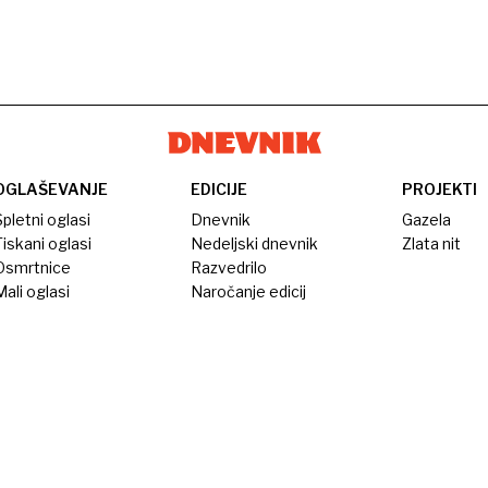
OGLAŠEVANJE
EDICIJE
PROJEKTI
pletni oglasi
Dnevnik
Gazela
iskani oglasi
Nedeljski dnevnik
Zlata nit
Osmrtnice
Razvedrilo
ali oglasi
Naročanje edicij