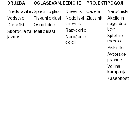
UKC?
DRUŽBA
OGLAŠEVANJE
EDICIJE
PROJEKTI
POGOJI
Predstavitev
Spletni oglasi
Dnevnik
Gazela
Naročniški
Vodstvo
Tiskani oglasi
Nedeljski
Zlata nit
Akcije in
dnevnik
nagradne
Dosežki
Osmrtnice
igre
Razvedrilo
Sporočila za
Mali oglasi
Spletno
javnost
Naročanje
mesto
edicij
Piškotki
Avtorske
pravice
Volilna
kampanja
Zasebnost