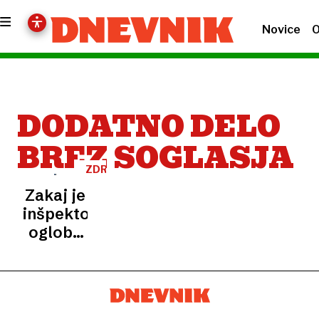
Novice
O
DODATNO DELO
BREZ SOGLASJA
ZDRAVSTVO
Zakaj je
inšpektorat
oglobil
celjsko
bolnišnico
in
mariborski